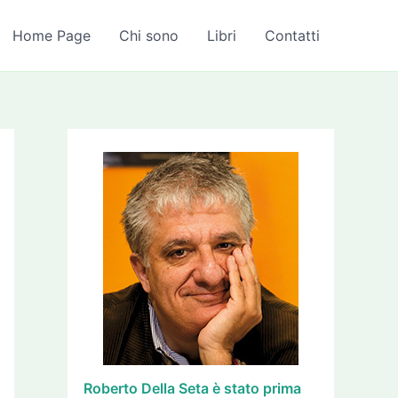
A
r
Home Page
Chi sono
Libri
Contatti
c
h
i
v
i
Roberto Della Seta è stato prima