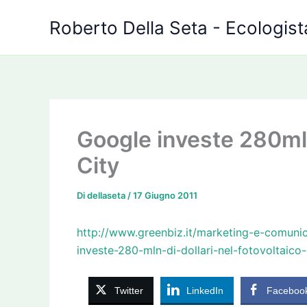
Vai
Roberto Della Seta - Ecologista
al
contenuto
Google investe 280mln
City
Di
dellaseta
/
17 Giugno 2011
http://www.greenbiz.it/marketing-e-comuni
investe-280-mln-di-dollari-nel-fotovoltaico-
Twitter
LinkedIn
Faceboo