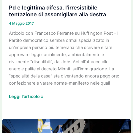
legittima
Pd e legittima difesa, l’irresistibile
difesa,
tentazione di assomigliare alla destra
l’irresistibile
4 Maggio 2017
tentazione
di
Articolo con Francesco Ferrante su Huffington Post – Il
assomigliare
Partito democratico sembra ormai specializzato in
alla
un’impresa persino più temeraria che scrivere e fare
destra
approvare leggi socialmente, ambientalmente e
civilmente “discutibili”, dal Jobs Act all’attacco alle
energie pulite al decreto Minniti sull’immigrazione. La
“specialità della casa” sta diventando ancora peggiore:
confezionare e varare norme-manifesto nelle quali
Leggi l'articolo »
Ebrei
e