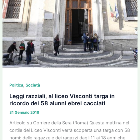
Visconti
targa
in
ricordo
dei
58
alunni
ebrei
cacciati
,
Politica
Società
Leggi razziali, al liceo Visconti targa in
ricordo dei 58 alunni ebrei cacciati
31 Gennaio 2019
Articolo su Corriere della Sera (Roma) Questa mattina nel
cortile del Liceo Visconti verrà scoperta una targa con 58
nomi: delle ragazze e dei ragazzi dagli 11 ai 18 anni che