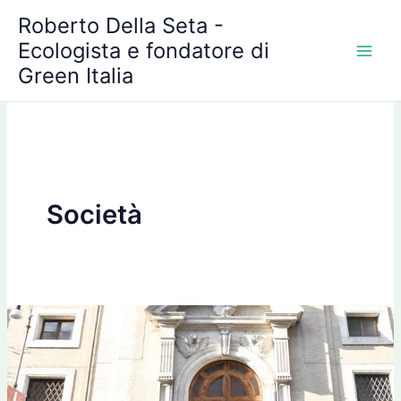
A
Vai
Roberto Della Seta -
r
al
c
Ecologista e fondatore di
contenuto
h
Green Italia
i
v
i
Società
Leggi
razziali,
al
liceo