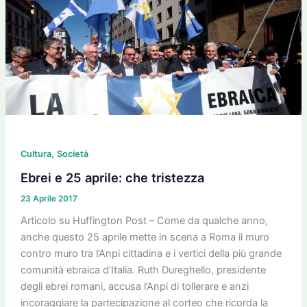
25
aprile:
che
tristezza
,
Cultura
Società
Ebrei e 25 aprile: che tristezza
23 Aprile 2017
Articolo su Huffington Post – Come da qualche anno,
anche questo 25 aprile mette in scena a Roma il muro
contro muro tra l’Anpi cittadina e i vertici della più grande
comunità ebraica d’Italia. Ruth Dureghello, presidente
degli ebrei romani, accusa l’Anpi di tollerare e anzi
incoraggiare la partecipazione al corteo che ricorda la