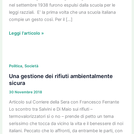
nel settembre 1938 furono espulsi dalla scuola per le
leggi razziali. E’ la prima volta che una scuola italiana
compie un gesto così. Per il […]
Leggi l'articolo »
Una
,
gestione
Politica
Società
dei
Una gestione dei rifiuti ambientalmente
rifiuti
sicura
ambientalmente
30 Novembre 2018
sicura
Articolo sul Corriere della Sera con Francesco Ferrante
Lo scontro tra Salvini e Di Maio sui rifiuti –
termovalorizzatori sì o no – prende di petto un tema
serissimo che tocca da vicino la vita e il benessere di noi
italiani. Peccato che lo affronti, da entrambe le parti, con