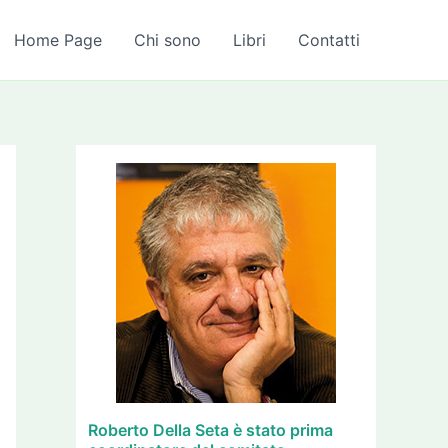
A
r
Home Page
Chi sono
Libri
Contatti
c
h
i
v
i
Roberto Della Seta è stato prima