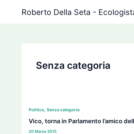
Vai
Roberto Della Seta - Ecologista
al
contenuto
Senza categoria
Vico,
,
torna
Politica
Senza categoria
in
Vico, torna in Parlamento l’amico dell
Parlamento
20 Marzo 2015
l’amico