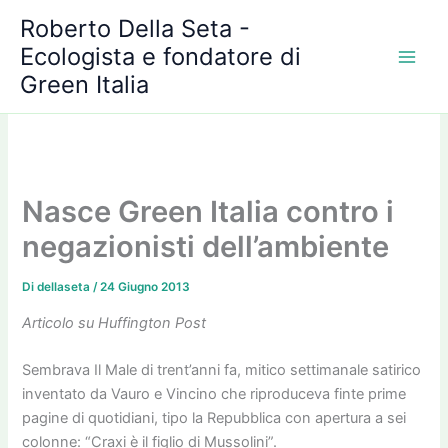
A
Vai
Roberto Della Seta -
r
al
c
Ecologista e fondatore di
contenuto
h
Green Italia
i
v
i
Nasce Green Italia contro i
negazionisti dell’ambiente
Di
dellaseta
/
24 Giugno 2013
Articolo su Huffington Post
Sembrava Il Male di trent’anni fa, mitico settimanale satirico
inventato da Vauro e Vincino che riproduceva finte prime
pagine di quotidiani, tipo la Repubblica con apertura a sei
colonne: “Craxi è il figlio di Mussolini”.