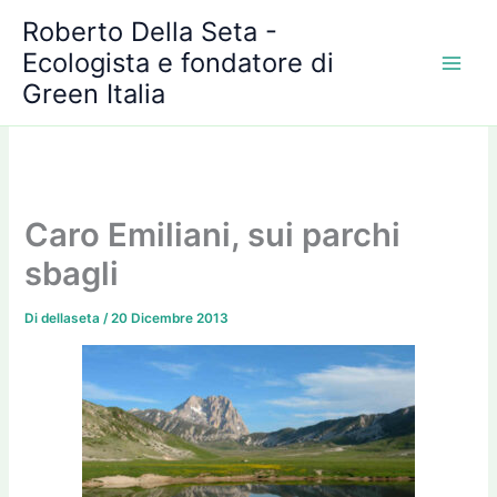
A
Vai
Roberto Della Seta -
r
al
c
Ecologista e fondatore di
contenuto
h
Green Italia
i
v
i
Caro Emiliani, sui parchi
sbagli
Di
dellaseta
/
20 Dicembre 2013