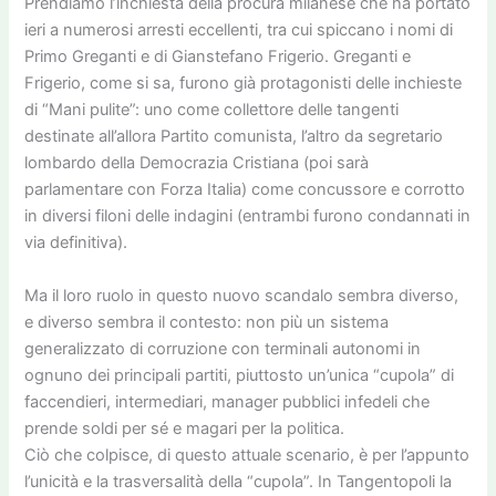
Prendiamo l’inchiesta della procura milanese che ha portato
ieri a numerosi arresti eccellenti, tra cui spiccano i nomi di
Primo Greganti e di Gianstefano Frigerio. Greganti e
Frigerio, come si sa, furono già protagonisti delle inchieste
di “Mani pulite”: uno come collettore delle tangenti
destinate all’allora Partito comunista, l’altro da segretario
lombardo della Democrazia Cristiana (poi sarà
parlamentare con Forza Italia) come concussore e corrotto
in diversi filoni delle indagini (entrambi furono condannati in
via definitiva).
Ma il loro ruolo in questo nuovo scandalo sembra diverso,
e diverso sembra il contesto: non più un sistema
generalizzato di corruzione con terminali autonomi in
ognuno dei principali partiti, piuttosto un’unica “cupola” di
faccendieri, intermediari, manager pubblici infedeli che
prende soldi per sé e magari per la politica.
Ciò che colpisce, di questo attuale scenario, è per l’appunto
l’unicità e la trasversalità della “cupola”. In Tangentopoli la