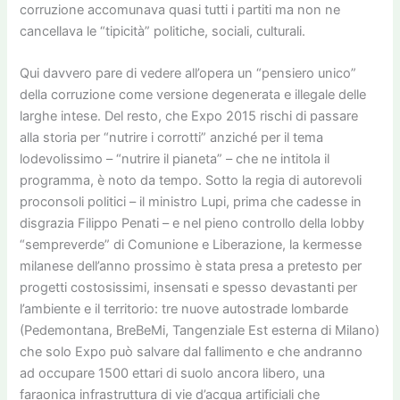
corruzione accomunava quasi tutti i partiti ma non ne
cancellava le “tipicità” politiche, sociali, culturali.
Qui davvero pare di vedere all’opera un “pensiero unico”
della corruzione come versione degenerata e illegale delle
larghe intese. Del resto, che Expo 2015 rischi di passare
alla storia per “nutrire i corrotti” anziché per il tema
lodevolissimo – “nutrire il pianeta” – che ne intitola il
programma, è noto da tempo. Sotto la regia di autorevoli
proconsoli politici – il ministro Lupi, prima che cadesse in
disgrazia Filippo Penati – e nel pieno controllo della lobby
“sempreverde” di Comunione e Liberazione, la kermesse
milanese dell’anno prossimo è stata presa a pretesto per
progetti costosissimi, insensati e spesso devastanti per
l’ambiente e il territorio: tre nuove autostrade lombarde
(Pedemontana, BreBeMi, Tangenziale Est esterna di Milano)
che solo Expo può salvare dal fallimento e che andranno
ad occupare 1500 ettari di suolo ancora libero, una
faraonica infrastruttura di vie d’acqua artificiali che