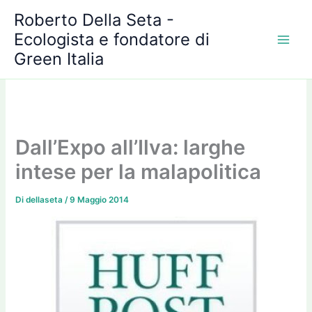
A
Vai
Roberto Della Seta -
r
al
c
Ecologista e fondatore di
contenuto
h
Green Italia
i
v
i
Dall’Expo all’Ilva: larghe
intese per la malapolitica
Di
dellaseta
/
9 Maggio 2014