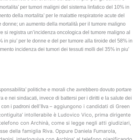
ortalita’ per tumori maligni del sistema linfatico del 10% in
nto della mortalita’ per le malattie respiratorie acute del
le donne; un aumento della mortalità per il tumore maligno
ltre si registra un’incidenza oncologica del tumore maligno al
 in piu’ per le donne e del per tumore alla tiroide del 58% in
umento incidenza dei tumori dei tessuti molli del 35% in piu’
sponsabilita’ politiche e morali che avrebbero dovuto portare
a e nei sindacati, invece di battersi per i diritti e la salute dei
– aggiungono i candidati di Green
 con i padroni dell’Ilva
contiguita’ intollerabile è Ludovico Vico, prima dirigente
telefono con Archinà, come si legge negli atti giudiziari,
sse della famiglia Riva. Oppure Daniela Fumarola,
agini, interloquiva con Archina’ al telefono pianificando