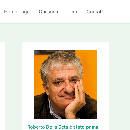
A
r
Home Page
Chi sono
Libri
Contatti
c
h
i
v
i
Roberto Della Seta è stato prima