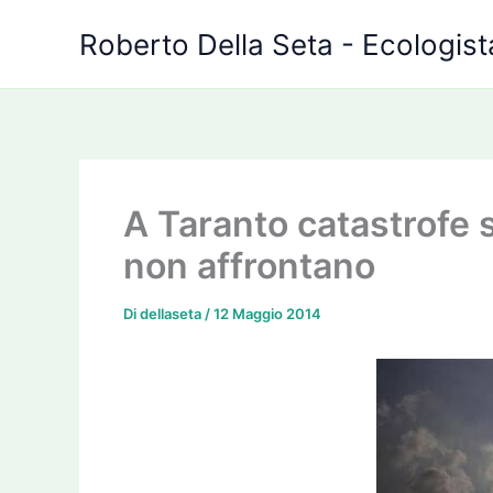
Vai
Roberto Della Seta - Ecologista
al
contenuto
A Taranto catastrofe sa
non affrontano
Di
dellaseta
/
12 Maggio 2014