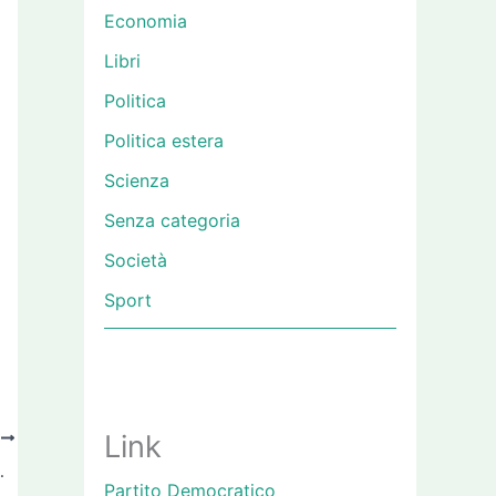
Economia
Libri
Politica
Politica estera
Scienza
Senza categoria
Società
Sport
Link
O
Renzi ma che state a dì!
Partito Democratico