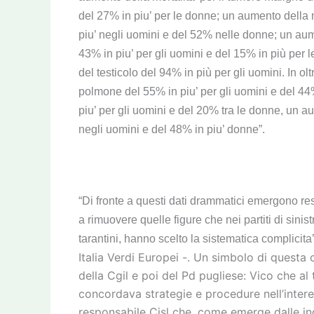
del 27% in piu’ per le donne; un aumento della m
piu’ negli uomini e del 52% nelle donne; un aume
43% in piu’ per gli uomini e del 15% in più per 
del testicolo del 94% in più per gli uomini. In o
polmone del 55% in piu’ per gli uomini e del 44%
piu’ per gli uomini e del 20% tra le donne, un a
negli uomini e del 48% in piu’ donne”.
“Di fronte a questi dati drammatici emergono re
a rimuovere quelle figure che nei partiti di sinistr
tarantini, hanno scelto la sistematica complicita’
Italia Verdi Europei -. Un simbolo di questa 
della Cgil e poi del Pd pugliese: Vico che al 
concordava strategie e procedure nell’intere
responsabile Cisl che, come emerge dalle ind