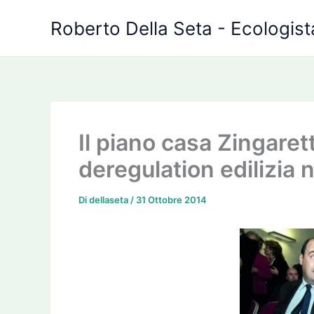
Vai
Roberto Della Seta - Ecologista
al
contenuto
Il piano casa Zingarett
deregulation edilizia 
Di
dellaseta
/
31 Ottobre 2014