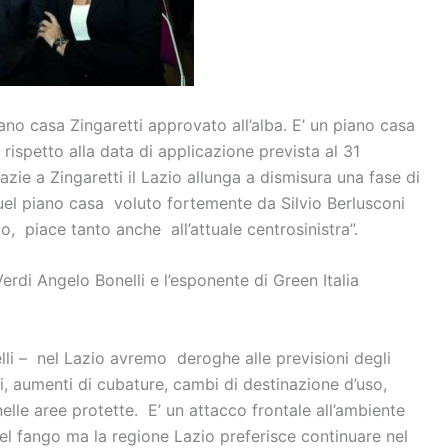
ano casa Zingaretti approvato all’alba. E’ un piano casa
 rispetto alla data di applicazione prevista al 31
azie a Zingaretti il Lazio allunga a dismisura una fase di
quel piano casa voluto fortemente da Silvio Berlusconi
, piace tanto anche all’attuale centrosinistra”.
erdi Angelo Bonelli e l’esponente di Green Italia
lli – nel Lazio avremo deroghe alle previsioni degli
zi, aumenti di cubature, cambi di destinazione d’uso,
lle aree protette. E’ un attacco frontale all’ambiente
nel fango ma la regione Lazio preferisce continuare nel