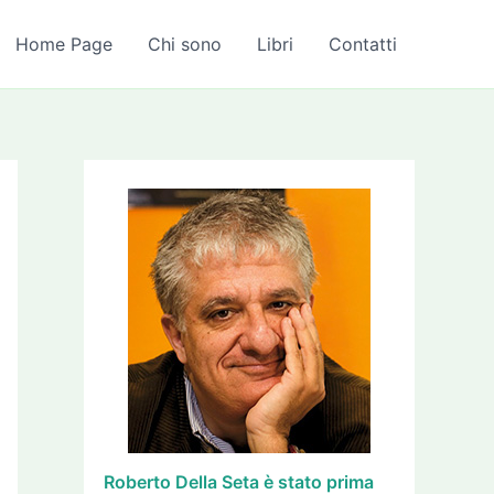
A
r
Home Page
Chi sono
Libri
Contatti
c
h
i
v
i
Roberto Della Seta è stato prima