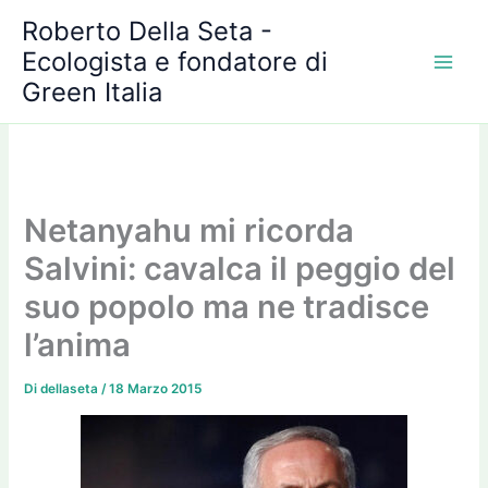
A
Vai
Roberto Della Seta -
r
al
c
Ecologista e fondatore di
contenuto
h
Green Italia
i
v
i
Netanyahu mi ricorda
Salvini: cavalca il peggio del
suo popolo ma ne tradisce
l’anima
Di
dellaseta
/
18 Marzo 2015