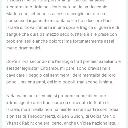
vistosissime tra i due personaggi – Bibi dominatore
incontrastato della politica israeliana da un decennio,
Matteo che sebbene in ascesa raccoglie per ora un
consenso largamente minoritario – e tra i due loro Paesi:
Israele si trova immersa in una spirale tragica di guerre e di
sangue che dura da mezzo secolo, l’Italia è alle prese con
problemi seri e anche dolorosi ma fortunatamente assai
meno drammatici.
Dov’è allora secondo me l’analogia tra il premier israeliano e
il leader leghista? Entrambi, mi pare, sono bravissimi a
cavalcare il peggio dei sentimenti, della mentalità dei loro
popoli, ma entrambi, dei loro popoli, tradiscono l’anima.
Netanyahu per esempio si propone come difensore
intransigente della tradizione da cui è nato lo Stato di
Israele, ma in realtà non ha niente a che spartire con l’idea
sionista di Theodor Herzl, di Ben Gurion, di Golda Meir, di
Yitzhak Rabin; che era, certo, anche un’idea nazionalista, il