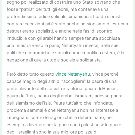
sogno poi realizzato di costruire uno Stato sovrano che
fosse “patria” per tutti gli ebrei, ma conteneva una
profondissima radice solidale, umanistica. I padri sionisti
con rare eccezioni (vi è stato anche un sionismo di estrema
destra) erano socialisti, e anche nelle fasi di scontro
irriducibile con gli arabi hanno sempre tenuta socchiusa
una finestra verso la pace; Netanyahu invece, nelle sue
politiche economiche e sociali come in politica estera, è la
negazione di quella utopia sociale e solidarista.
Però detto tutto questo
vince Netanyahu
, vince perché
capace meglio degli altri di “accogliere” la paura di una
parte rilevante della società israeliana: paura di Hamas,
paura dell’Iran, paura degli arabo-israeliani, adesso paura
dell’islamismo dell’Isis. Paure tutt’altro che infondate, il
problema semmai è che Netanyahu non ha interesse a
impegnarsi contro le ragioni che le determinano, per
esempio a lavorare per la pace con i palestinesi: le paure
degli israeliani sono la sua migliore polizza di