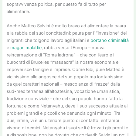
sopravvivenza politica, per questo fa di tutto per
alimentarle.
Anche Matteo Salvini è molto bravo ad alimentare la paura
e la rabbia dei suoi concittadini: paura per l’ “invasione” dei
migranti che tolgono lavoro agli italiani e
portano criminalità
e
magari malattie
, rabbia verso l’Europa – nuova
reincarnazione di “Roma ladrona” – che con l’euro e i
burocrati di Bruxelles “massacra” la nostra economia e
impoverisce famiglie e imprese. Come Bibi, pure Matteo è
vicinissimo alle angosce del suo popolo ma lontanissimo
da quei caratteri nazionali – mescolanza di “razze” dalla
sud-mediterranea all’altoatesina, vocazione umanistica,
tradizione conviviale – che del suo popolo hanno fatto la
fortuna; e come Netanyahu, deve il suo successo attuale ai
problemi grandi e piccoli che denuncia ogni minuto. Tra i
due, infine, vi è un ulteriore punto di contatto: entrambi
vivono di nemici. Netanyahu i suoi se li è trovati già pronti e
a disposizione, non ha dovuto che coltivarli; Salvini un po’ li