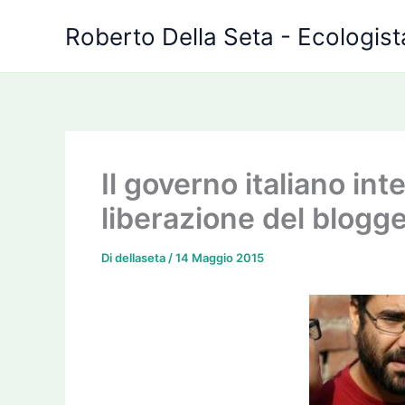
Vai
Roberto Della Seta - Ecologista
al
contenuto
Il governo italiano int
liberazione del blogg
Di
dellaseta
/
14 Maggio 2015