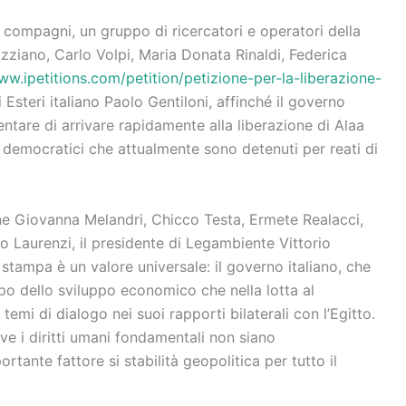
i compagni, un gruppo di ricercatori e operatori della
azziano, Carlo Volpi, Maria Donata Rinaldi, Federica
ww.ipetitions.com/petition/petizione-per-la-liberazione-
i Esteri italiano Paolo Gentiloni, affinché il governo
tentare di arrivare rapidamente alla liberazione di Alaa
ti democratici che attualmente sono detenuti per reati di
ione Giovanna Melandri, Chicco Testa, Ermete Realacci,
o Laurenzi, il presidente di Legambiente Vittorio
 stampa è un valore universale: il governo italiano, che
po dello sviluppo economico che nella lotta al
mi di dialogo nei suoi rapporti bilaterali con l’Egitto.
e i diritti umani fondamentali non siano
tante fattore si stabilità geopolitica per tutto il