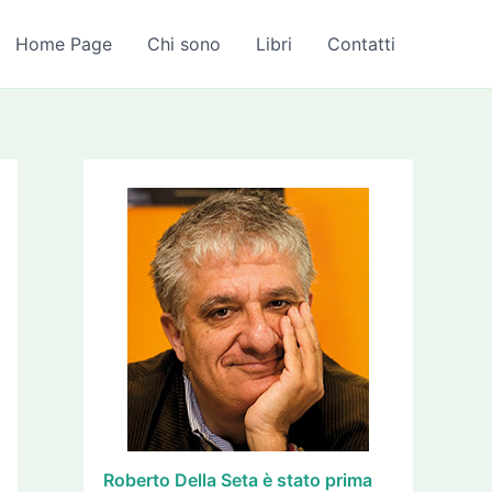
A
r
Home Page
Chi sono
Libri
Contatti
c
h
i
v
i
Roberto Della Seta è stato prima