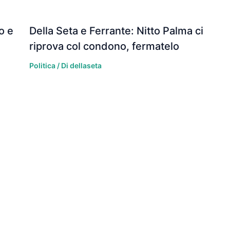
o e
Della Seta e Ferrante: Nitto Palma ci
riprova col condono, fermatelo
Politica
/ Di
dellaseta