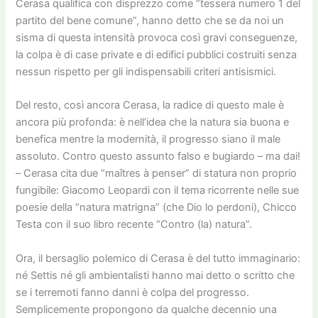
Cerasa qualifica con disprezzo come “tessera numero 1 del
partito del bene comune”, hanno detto che se da noi un
sisma di questa intensità provoca così gravi conseguenze,
la colpa è di case private e di edifici pubblici costruiti senza
nessun rispetto per gli indispensabili criteri antisismici.
Del resto, così ancora Cerasa, la radice di questo male è
ancora più profonda: è nell’idea che la natura sia buona e
benefica mentre la modernità, il progresso siano il male
assoluto. Contro questo assunto falso e bugiardo – ma dai!
– Cerasa cita due “maîtres à penser” di statura non proprio
fungibile: Giacomo Leopardi con il tema ricorrente nelle sue
poesie della “natura matrigna” (che Dio lo perdoni), Chicco
Testa con il suo libro recente “Contro (la) natura”.
Ora, il bersaglio polemico di Cerasa è del tutto immaginario:
né Settis né gli ambientalisti hanno mai detto o scritto che
se i terremoti fanno danni è colpa del progresso.
Semplicemente propongono da qualche decennio una