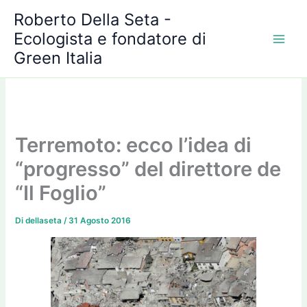
A
Vai
Roberto Della Seta -
r
al
c
Ecologista e fondatore di
contenuto
h
Green Italia
i
v
i
Terremoto: ecco l’idea di
“progresso” del direttore de
“Il Foglio”
Di
dellaseta
/
31 Agosto 2016