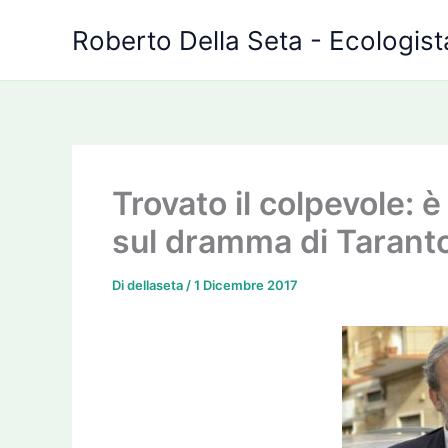
Vai
Roberto Della Seta - Ecologista
al
contenuto
Trovato il colpevole: è
sul dramma di Tarant
Di
dellaseta
/
1 Dicembre 2017