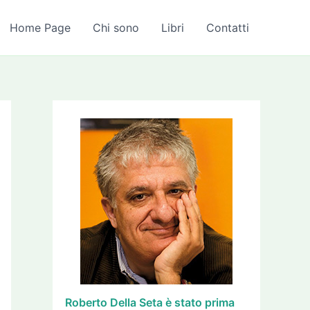
A
r
Home Page
Chi sono
Libri
Contatti
c
h
i
v
i
Roberto Della Seta è stato prima