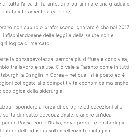
e di tutta l’area di Taranto, di programmare una graduale
imentata interamente a carbone).
mbrano non capire o preferiscono ignorare è che nel 2017
 infischiandosene delle leggi e della salute non è
gni logica di mercato.
rte la consapevolezza, sempre più diffusa e condivisa,
bio tra lavoro e salute. Ciò vale a Taranto come in tutti
ittsburgh, a Dangjin in Corea – nei quali si è posto ed è
agioni collegate alla competitività economica ma anche
e ecologica della siderurgia.
i debba rispondere a forza di deroghe ed eccezioni alle
a sorta di ricatto occupazionale, è anche un’idea
er un Paese come l’Italia, dove produrre costa di più
futuro dell’industria sull’eccellenza tecnologico-