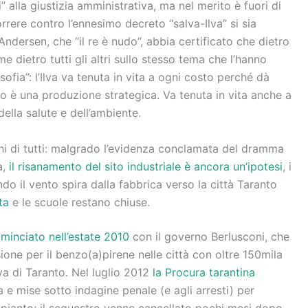
” alla giustizia amministrativa, ma nel merito è fuori di
rrere contro l’ennesimo decreto “salva-Ilva” si sia
 Andersen, che “il re è nudo”, abbia certificato che dietro
dietro tutti gli altri sullo stesso tema che l’hanno
sofia”: l’Ilva va tenuta in vita a ogni costo perché dà
io è una produzione strategica. Va tenuta in vita anche a
della salute e dell’ambiente.
cchi di tutti: malgrado l’evidenza conclamata del dramma
a,
il risanamento del sito industriale è ancora un’ipotesi
, i
do il vento spira dalla fabbrica verso la città Taranto
ta
e le scuole restano chiuse.
minciato nell’estate 2010
con il governo Berlusconi, che
ione per il benzo(a)pirene nelle città con oltre 150mila
Ilva di Taranto. Nel luglio 2012
la Procura tarantina
va e mise sotto indagine penale (e agli arresti) per
impianto; il sequestro venne cancellato pochi mesi dopo,