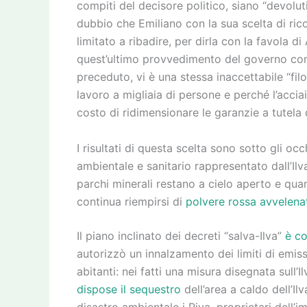
compiti del decisore politico, siano “devoluti
dubbio che Emiliano con la sua scelta di rico
limitato a ribadire, per dirla con la favola di
quest’ultimo provvedimento del governo come 
preceduto, vi è una stessa inaccettabile “filo
lavoro a migliaia di persone e perché l’accia
costo di ridimensionare le garanzie a tutela 
I risultati di questa scelta sono sotto gli o
ambientale e sanitario rappresentato dall’Ilv
parchi minerali restano a cielo aperto e quan
continua riempirsi di
polvere rossa avvelena
Il piano inclinato dei decreti “salva-Ilva”
è co
autorizzò un innalzamento dei limiti di emiss
abitanti: nei fatti una misura disegnata sull’
dispose il sequestro
dell’area a caldo dell’Il
disastro ambientale i Riva, proprietari dell’