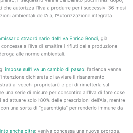
 che autorizza l’Ilva a produrre per i successivi 36 mesi
zioni ambientali dell’Aia, l’Autorizzazione integrata
issario straordinario dell’Ilva Enrico Bondi
, già
oncesse all’Ilva di smaltire i rifiuti della produzione
n deroga alle norme ambientali.
igi
impose sull’Ilva un cambio di passo
: l’azienda venne
’intenzione dichiarata di avviare il risanamento
trati ai vecchi proprietari) e poi di rimetterla sul
 una serie di misure per consentire all’Ilva di fare cose
 ad attuare solo l’80% delle prescrizioni dell’Aia, mentre
o con una sorta di “guarentigia” per renderlo immune da
into anche oltre
: veniva concessa una nuova proroga,