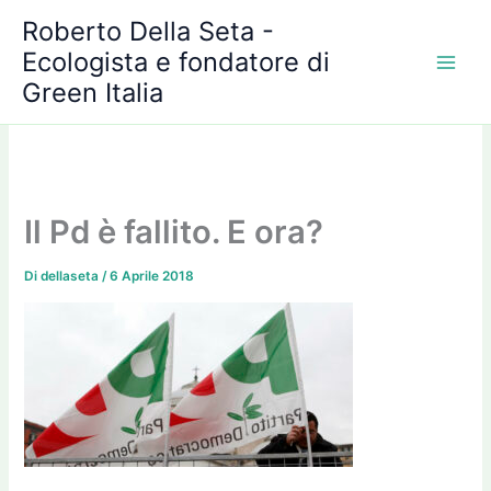
A
Vai
Roberto Della Seta -
r
al
c
Ecologista e fondatore di
contenuto
h
Green Italia
i
v
i
Il Pd è fallito. E ora?
Di
dellaseta
/
6 Aprile 2018