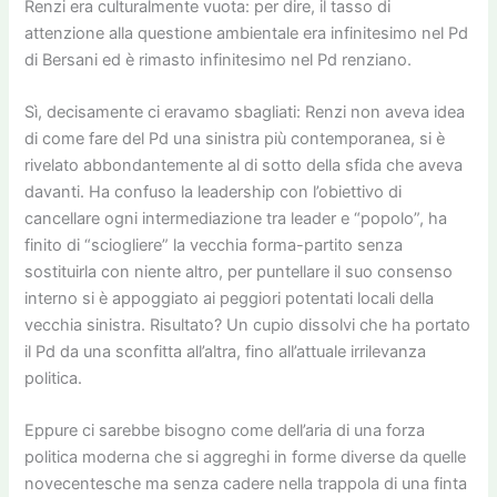
Renzi era culturalmente vuota: per dire, il tasso di
attenzione alla questione ambientale era infinitesimo nel Pd
di Bersani ed è rimasto infinitesimo nel Pd renziano.
Sì, decisamente ci eravamo sbagliati: Renzi non aveva idea
di come fare del Pd una sinistra più contemporanea, si è
rivelato abbondantemente al di sotto della sfida che aveva
davanti. Ha confuso la leadership con l’obiettivo di
cancellare ogni intermediazione tra leader e “popolo”, ha
finito di “sciogliere” la vecchia forma-partito senza
sostituirla con niente altro, per puntellare il suo consenso
interno si è appoggiato ai peggiori potentati locali della
vecchia sinistra. Risultato? Un cupio dissolvi che ha portato
il Pd da una sconfitta all’altra, fino all’attuale irrilevanza
politica.
Eppure ci sarebbe bisogno come dell’aria di una forza
politica moderna che si aggreghi in forme diverse da quelle
novecentesche ma senza cadere nella trappola di una finta