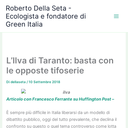
A
Vai
Roberto Della Seta -
r
al
c
Ecologista e fondatore di
contenuto
h
Green Italia
i
v
i
L’Ilva di Taranto: basta con
le opposte tifoserie
Di
dellaseta
/
10 Settembre 2018
Articolo con Francesco Ferrante su Huffington Post –
È sempre più difficile in Italia liberarsi da un modello di
dibattito pubblico, oggi del tutto prevalente, che declina il
confronto su questo o quel tema controverso come lotta