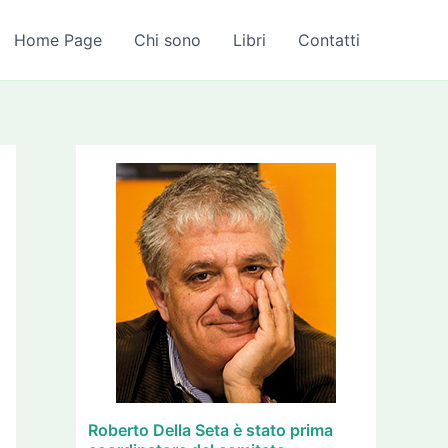
A
r
Home Page
Chi sono
Libri
Contatti
c
h
i
v
i
Roberto Della Seta è stato prima