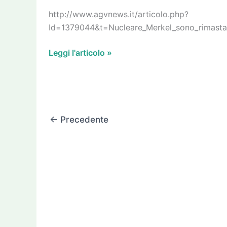
Fukushima
http://www.agvnews.it/articolo.php?
Id=1379044&t=Nucleare_Merkel_sono_rimasta
Leggi l'articolo »
←
Precedente