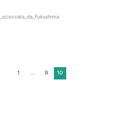
_scioccata_da_Fukushima
1
…
9
10