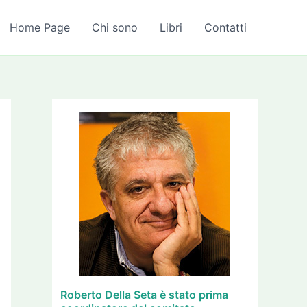
A
r
Home Page
Chi sono
Libri
Contatti
c
h
i
v
i
Roberto Della Seta è stato prima