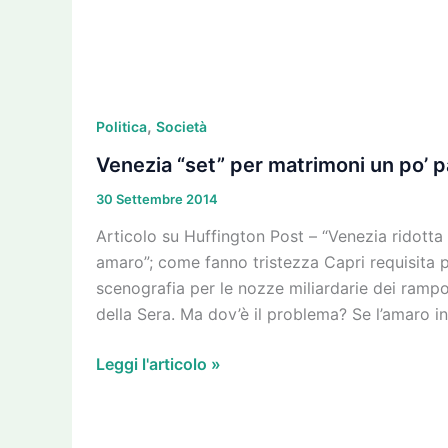
Venezia
,
“set”
Politica
Società
per
Venezia “set” per matrimoni un po’ p
matrimoni
30 Settembre 2014
un
po’
Articolo su Huffington Post – “Venezia ridotta
pacchiani:
amaro”; come fanno tristezza Capri requisita p
dov’è
scenografia per le nozze miliardarie dei rampol
il
della Sera. Ma dov’è il problema? Se l’amaro i
problema?
Leggi l'articolo »