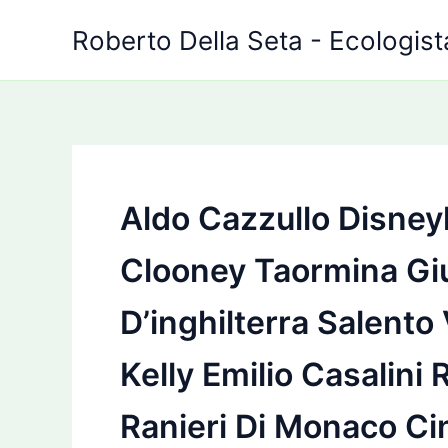
Vai
Roberto Della Seta - Ecologista
al
contenuto
Aldo Cazzullo Disney
Clooney Taormina Gi
D’inghilterra Salento
Kelly Emilio Casalin
Ranieri Di Monaco Ci