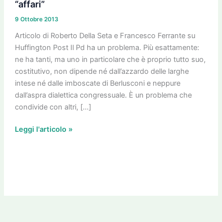
da
“affari”
Bersani
9 Ottobre 2013
a
Articolo di Roberto Della Seta e Francesco Ferrante su
Colaninno
Huffington Post Il Pd ha un problema. Più esattamente:
Jr:
ne ha tanti, ma uno in particolare che è proprio tutto suo,
quei
costitutivo, non dipende né dall’azzardo delle larghe
rapporti
intese né dalle imboscate di Berlusconi e neppure
opachi
dall’aspra dialettica congressuale. È un problema che
tra
condivide con altri, […]
Pd
e
Leggi l'articolo »
mondo
degli
“affari”