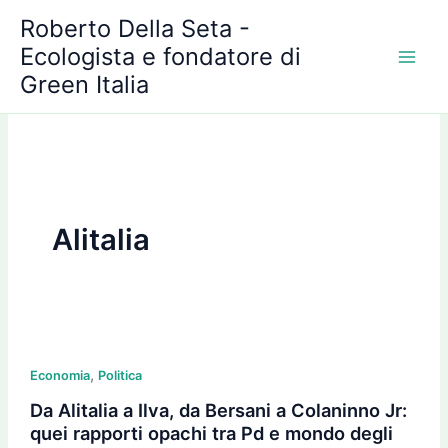
A
Vai
Roberto Della Seta -
r
al
c
Ecologista e fondatore di
contenuto
h
Green Italia
i
v
i
Alitalia
Da
,
Alitalia
Economia
Politica
a
Da Alitalia a Ilva, da Bersani a Colaninno Jr:
Ilva,
quei rapporti opachi tra Pd e mondo degli