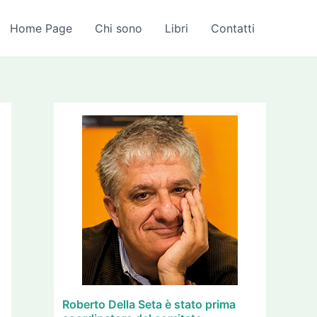
A
r
Home Page
Chi sono
Libri
Contatti
c
h
i
v
i
Roberto Della Seta è stato prima