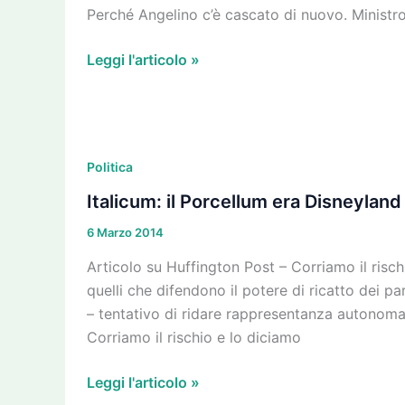
Verdi
Perché Angelino c’è cascato di nuovo. Ministro 
Europei”
ci
Leggi l'articolo »
sarà
Italicum:
il
Politica
Porcellum
Italicum: il Porcellum era Disneyland
era
6 Marzo 2014
Disneyland
(in
Articolo su Huffington Post – Corriamo il risch
confronto)
quelli che difendono il potere di ricatto dei pa
– tentativo di ridare rappresentanza autonoma co
Corriamo il rischio e lo diciamo
Leggi l'articolo »