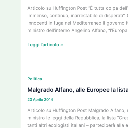
Alfano
Articolo su Huffington Post “È tutta colpa dell
e
immenso, continuo, inarrestabile di disperati”.
Renzi
innocenti in fuga nel Mediterraneo il governo it
ma
ministro dell’interno Angelino Alfano, “l’Europ
che
state
Leggi l'articolo »
a
dì!
Malgrado
Alfano,
Politica
alle
Malgrado Alfano, alle Europee la lista
Europee
23 Aprile 2014
la
lista
Articolo su Huffington Post Malgrado Alfano, m
“Green
ministro le leggi della Repubblica, la lista “G
Italia
tanti altri ecologisti italiani – parteciperà a