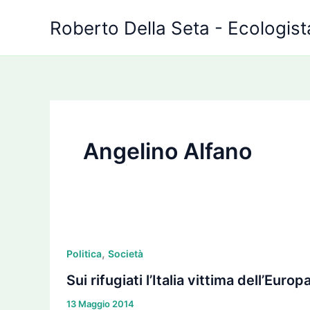
Vai
Roberto Della Seta - Ecologista
al
contenuto
Angelino Alfano
Sui
,
rifugiati
Politica
Società
l’Italia
Sui rifugiati l’Italia vittima dell’Eur
vittima
13 Maggio 2014
dell’Europa?