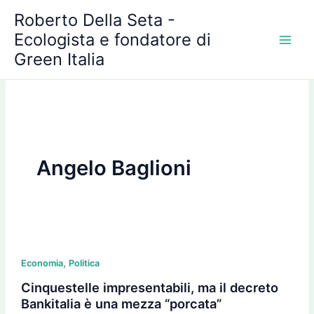
A
Vai
Roberto Della Seta -
r
al
c
Ecologista e fondatore di
contenuto
h
Green Italia
i
v
i
Angelo Baglioni
Cinquestelle
,
impresentabili,
Economia
Politica
ma
Cinquestelle impresentabili, ma il decreto
il
Bankitalia è una mezza “porcata”