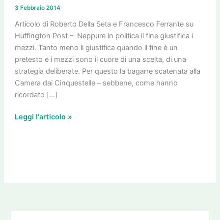
decreto
3 Febbraio 2014
Bankitalia
è
Articolo di Roberto Della Seta e Francesco Ferrante su
una
Huffington Post – Neppure in politica il fine giustifica i
mezza
mezzi. Tanto meno li giustifica quando il fine è un
“porcata”
pretesto e i mezzi sono il cuore di una scelta, di una
strategia deliberate. Per questo la bagarre scatenata alla
Camera dai Cinquestelle – sebbene, come hanno
ricordato […]
Leggi l'articolo »