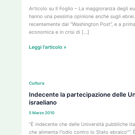
Articolo su Il Foglio – La maggioranza degli e
hanno una pessima opinione anche sugli ebrei. 
recentemente dal “Washington Post”, e a prima
economica e in crisi di […]
Leggi l'articolo »
Indecente
la
Cultura
partecipazione
Indecente la partecipazione delle Un
delle
israeliano
Università
5 Marzo 2010
alla
Settimana
“È indecente che delle Università pubbliche ital
dell’Apartheid
che alimenta l’’odio contro lo Stato ebraico””