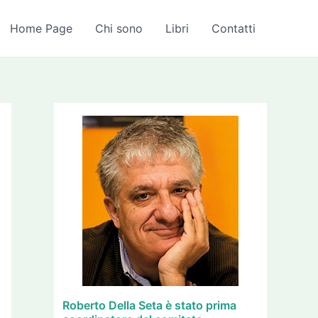
A
r
Home Page
Chi sono
Libri
Contatti
c
h
i
v
i
Roberto Della Seta è stato prima