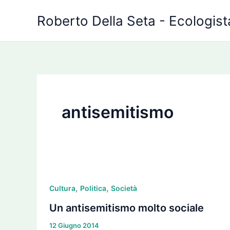
Vai
Roberto Della Seta - Ecologista
al
contenuto
antisemitismo
Un
,
,
antisemitismo
Cultura
Politica
Società
molto
Un antisemitismo molto sociale
sociale
12 Giugno 2014