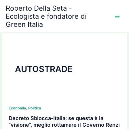
A
Vai
Roberto Della Seta -
r
al
c
Ecologista e fondatore di
contenuto
h
Green Italia
i
v
i
AUTOSTRADE
Decreto
,
Sblocca-
Economia
Politica
Italia:
Decreto Sblocca-Italia: se questa è la
se
“visione”, meglio rottamare il Governo Renzi