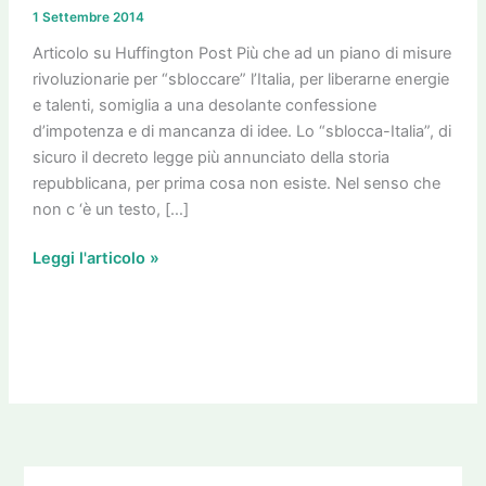
questa
1 Settembre 2014
è
la
Articolo su Huffington Post Più che ad un piano di misure
“visione”,
rivoluzionarie per “sbloccare” l’Italia, per liberarne energie
meglio
e talenti, somiglia a una desolante confessione
rottamare
d’impotenza e di mancanza di idee. Lo “sblocca-Italia”, di
il
sicuro il decreto legge più annunciato della storia
Governo
repubblicana, per prima cosa non esiste. Nel senso che
Renzi
non c ‘è un testo, […]
Leggi l'articolo »