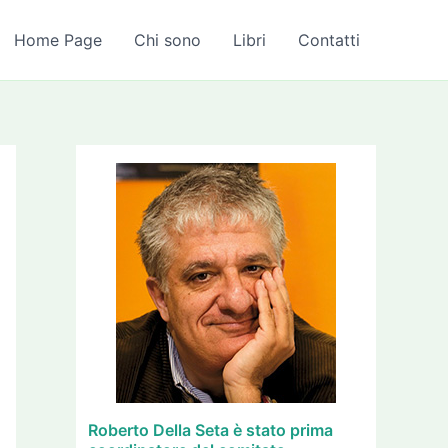
A
r
Home Page
Chi sono
Libri
Contatti
c
h
i
v
i
Roberto Della Seta è stato prima