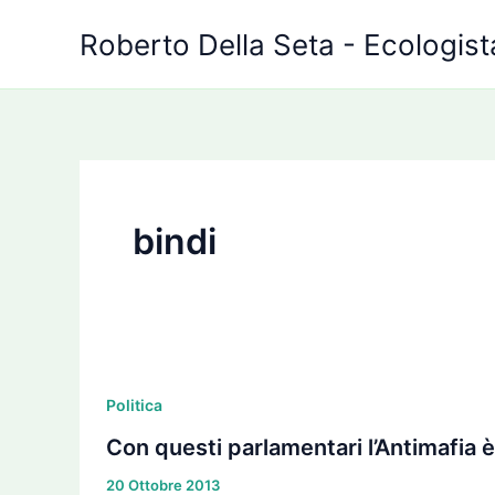
Vai
Roberto Della Seta - Ecologista
al
contenuto
bindi
Con
questi
Politica
parlamentari
Con questi parlamentari l’Antimafia è 
l’Antimafia
20 Ottobre 2013
è