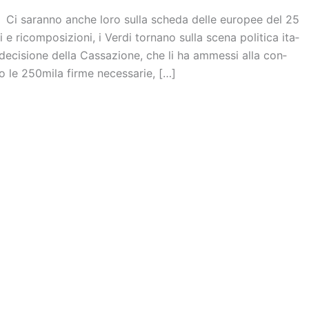
– Ci saranno anche loro sulla scheda delle euro­pee del 25
 e ricom­po­si­zioni, i Verdi tor­nano sulla scena poli­tica ita­
deci­sione della Cas­sa­zione, che li ha ammessi alla con­
to le 250mila firme neces­sa­rie, […]