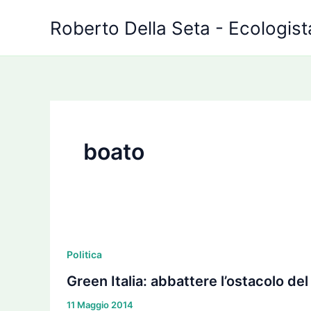
Vai
Roberto Della Seta - Ecologista
al
contenuto
boato
Green
Italia:
Politica
abbattere
Green Italia: abbattere l’ostacolo de
l’ostacolo
11 Maggio 2014
del