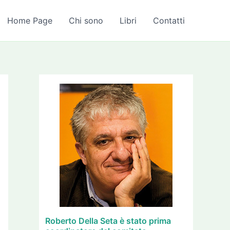
A
r
Home Page
Chi sono
Libri
Contatti
c
h
i
v
i
Roberto Della Seta è stato prima