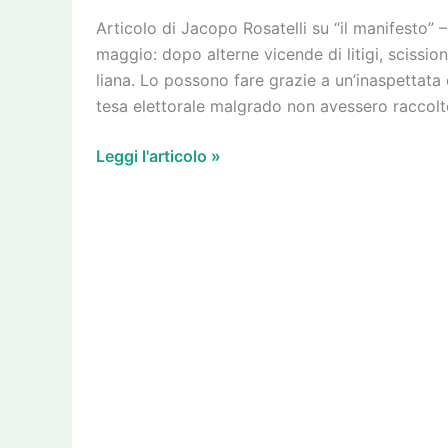
4%
Articolo di Jacopo Rosatelli su “il manifesto” 
mag­gio: dopo alterne vicende di litigi, scis­sioni
liana. Lo pos­sono fare gra­zie a un’inaspettata 
tesa elet­to­rale mal­grado non aves­sero rac­col
Leggi l'articolo »