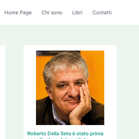
A
r
Home Page
Chi sono
Libri
Contatti
c
h
i
v
i
Roberto Della Seta è stato prima