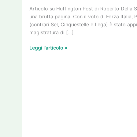
salvare
Articolo su Huffington Post di Roberto Della Se
l’abusivismo
una brutta pagina. Con il voto di Forza Italia, 
edilizio
(contrari Sel, Cinquestelle e Lega) è stato ap
magistratura di […]
Leggi l'articolo »