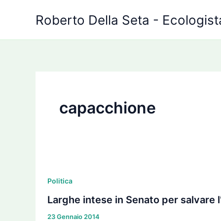
Vai
Roberto Della Seta - Ecologista
al
contenuto
capacchione
Larghe
intese
Politica
in
Larghe intese in Senato per salvare l
Senato
23 Gennaio 2014
per