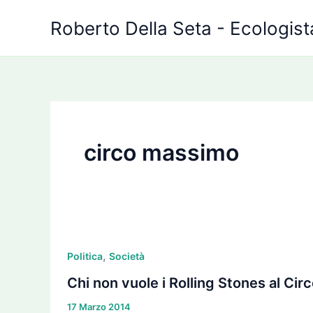
Vai
Roberto Della Seta - Ecologista
al
contenuto
circo massimo
Chi
,
non
Politica
Società
vuole
Chi non vuole i Rolling Stones al Ci
i
17 Marzo 2014
Rolling