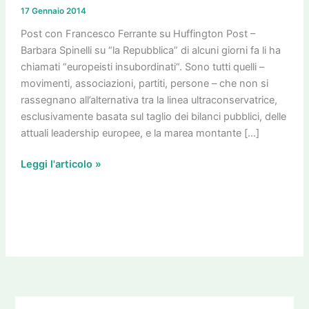
Italia:
17 Gennaio 2014
a
Roma
Post con Francesco Ferrante su Huffington Post –
lunedì
Barbara Spinelli su “la Repubblica” di alcuni giorni fa li ha
20
chiamati “europeisti insubordinati“. Sono tutti quelli –
gli
movimenti, associazioni, partiti, persone – che non si
“europeisti
rassegnano all’alternativa tra la linea ultraconservatrice,
insubordinati”
esclusivamente basata sul taglio dei bilanci pubblici, delle
attuali leadership europee, e la marea montante […]
Leggi l'articolo »