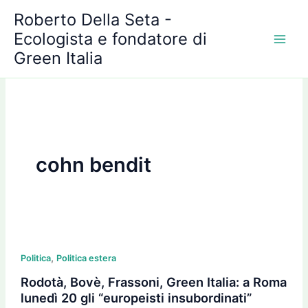
A
Vai
Roberto Della Seta -
r
al
c
Ecologista e fondatore di
contenuto
h
Green Italia
i
v
i
cohn bendit
Rodotà,
,
Bovè,
Politica
Politica estera
Frassoni,
Rodotà, Bovè, Frassoni, Green Italia: a Roma
Green
lunedì 20 gli “europeisti insubordinati”