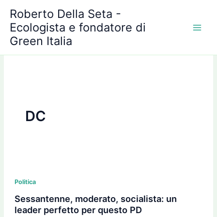
A
Vai
Roberto Della Seta -
r
al
c
Ecologista e fondatore di
contenuto
h
Green Italia
i
v
i
DC
Sessantenne,
moderato,
Politica
socialista:
Sessantenne, moderato, socialista: un
un
leader perfetto per questo PD