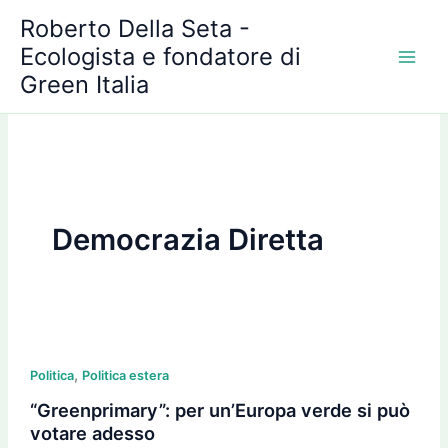
A
Vai
Roberto Della Seta -
r
al
c
Ecologista e fondatore di
contenuto
h
Green Italia
i
v
i
Democrazia Diretta
“Greenprimary”:
,
per
Politica
Politica estera
un’Europa
“Greenprimary”: per un’Europa verde si può
verde
votare adesso