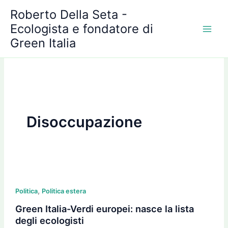
A
Vai
Roberto Della Seta -
r
al
c
Ecologista e fondatore di
contenuto
h
Green Italia
i
v
i
Disoccupazione
Green
,
Italia-
Politica
Politica estera
Verdi
Green Italia-Verdi europei: nasce la lista
europei:
degli ecologisti