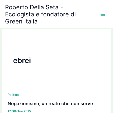
A
Vai
Roberto Della Seta -
r
al
c
Ecologista e fondatore di
contenuto
h
Green Italia
i
v
i
ebrei
Negazionismo,
un
Politica
reato
Negazionismo, un reato che non serve
che
17 Ottobre 2015