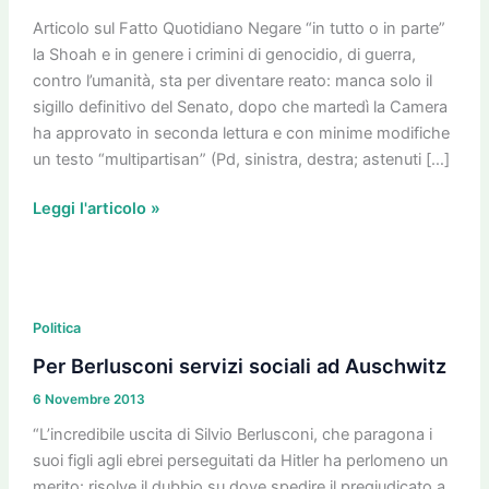
non
serve
Articolo sul Fatto Quotidiano Negare “in tutto o in parte”
la Shoah e in genere i crimini di genocidio, di guerra,
contro l’umanità, sta per diventare reato: manca solo il
sigillo definitivo del Senato, dopo che martedì la Camera
ha approvato in seconda lettura e con minime modifiche
un testo “multipartisan” (Pd, sinistra, destra; astenuti […]
Leggi l'articolo »
Per
Berlusconi
Politica
servizi
Per Berlusconi servizi sociali ad Auschwitz
sociali
6 Novembre 2013
ad
Auschwitz
“L’incredibile uscita di Silvio Berlusconi, che paragona i
suoi figli agli ebrei perseguitati da Hitler ha perlomeno un
merito: risolve il dubbio su dove spedire il pregiudicato a