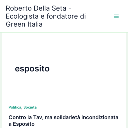
A
Vai
Roberto Della Seta -
r
al
c
Ecologista e fondatore di
contenuto
h
Green Italia
i
v
i
esposito
Contro
,
la
Politica
Società
Tav,
Contro la Tav, ma solidarietà incondizionata
ma
a Esposito