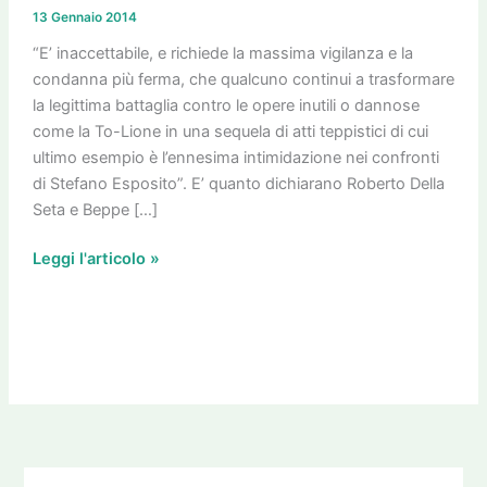
solidarietà
13 Gennaio 2014
incondizionata
a
“E’ inaccettabile, e richiede la massima vigilanza e la
Esposito
condanna più ferma, che qualcuno continui a trasformare
la legittima battaglia contro le opere inutili o dannose
come la To-Lione in una sequela di atti teppistici di cui
ultimo esempio è l’ennesima intimidazione nei confronti
di Stefano Esposito”. E’ quanto dichiarano Roberto Della
Seta e Beppe […]
Leggi l'articolo »