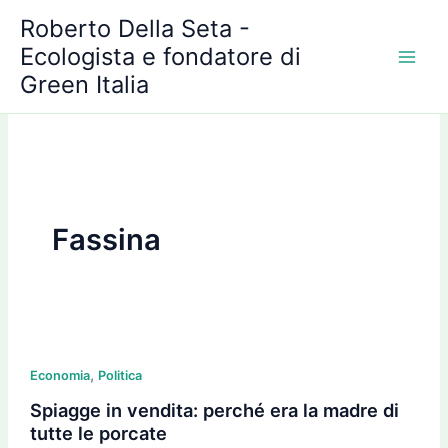
A
Vai
Roberto Della Seta -
r
al
c
Ecologista e fondatore di
contenuto
h
Green Italia
i
v
i
Fassina
Spiagge
,
in
Economia
Politica
vendita:
Spiagge in vendita: perché era la madre di
perché
tutte le porcate