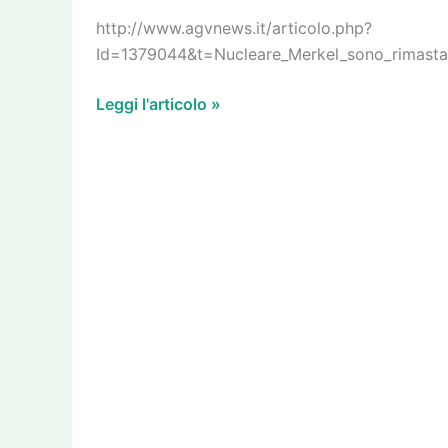
Fukushima
http://www.agvnews.it/articolo.php?
Id=1379044&t=Nucleare_Merkel_sono_rimasta
Leggi l'articolo »