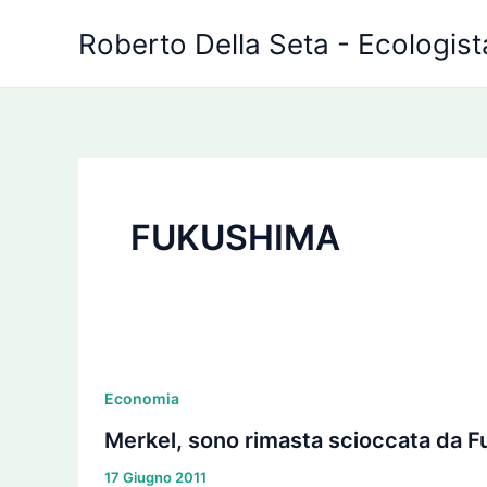
Vai
Roberto Della Seta - Ecologista
al
contenuto
FUKUSHIMA
Merkel,
sono
Economia
rimasta
Merkel, sono rimasta scioccata da 
scioccata
17 Giugno 2011
da