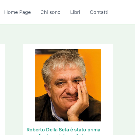
A
r
Home Page
Chi sono
Libri
Contatti
c
h
i
v
i
Roberto Della Seta è stato prima