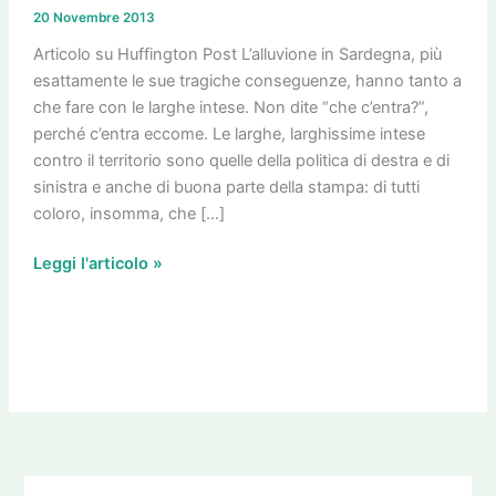
di
20 Novembre 2013
coccodrillo
e
Articolo su Huffington Post L’alluvione in Sardegna, più
le
esattamente le sue tragiche conseguenze, hanno tanto a
larghe
che fare con le larghe intese. Non dite “che c’entra?”,
intese
perché c’entra eccome. Le larghe, larghissime intese
contro il territorio sono quelle della politica di destra e di
sinistra e anche di buona parte della stampa: di tutti
coloro, insomma, che […]
Leggi l'articolo »