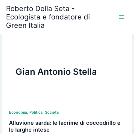
A
Vai
Roberto Della Seta -
r
al
c
Ecologista e fondatore di
contenuto
h
Green Italia
i
v
i
Gian Antonio Stella
Alluvione
,
,
sarda:
Economia
Politica
Società
le
Alluvione sarda: le lacrime di coccodrillo e
lacrime
le larghe intese