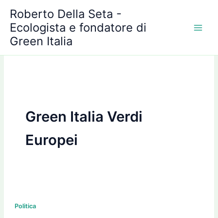
A
Vai
Roberto Della Seta -
r
al
c
Ecologista e fondatore di
contenuto
h
Green Italia
i
v
i
Green Italia Verdi
Europei
“Doping”
elettorale:
Politica