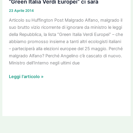
“Green Italia Verdi Europei” ci sarà
la
23 Aprile 2014
lista
“Green
Articolo su Huffington Post Malgrado Alfano, malgrado il
Italia
suo brutto vizio ricorrente di ignorare da ministro le leggi
Verdi
della Repubblica, la lista “Green Italia Verdi Europei” – che
Europei”
abbiamo promosso insieme a tanti altri ecologisti italiani
ci
– parteciperà alla elezioni europee del 25 maggio. Perché
sarà
malgrado Alfano? Perché Angelino c’è cascato di nuovo.
Ministro dell’Interno negli ultimi due
Leggi l'articolo »