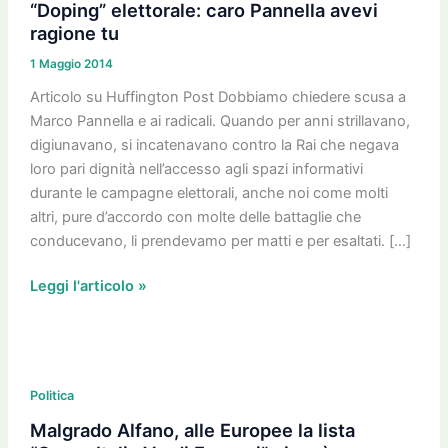
caro
“Doping” elettorale: caro Pannella avevi
Pannella
ragione tu
avevi
1 Maggio 2014
ragione
tu
Articolo su Huffington Post Dobbiamo chiedere scusa a
Marco Pannella e ai radicali. Quando per anni strillavano,
digiunavano, si incatenavano contro la Rai che negava
loro pari dignità nell’accesso agli spazi informativi
durante le campagne elettorali, anche noi come molti
altri, pure d’accordo con molte delle battaglie che
conducevano, li prendevamo per matti e per esaltati. […]
Leggi l'articolo »
Malgrado
Alfano,
Politica
alle
Malgrado Alfano, alle Europee la lista
Europee