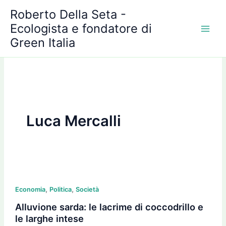
A
Vai
Roberto Della Seta -
r
al
c
Ecologista e fondatore di
contenuto
h
Green Italia
i
v
i
Luca Mercalli
Alluvione
,
,
sarda:
Economia
Politica
Società
le
Alluvione sarda: le lacrime di coccodrillo e
lacrime
le larghe intese