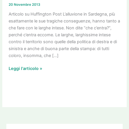
di
20 Novembre 2013
coccodrillo
e
Articolo su Huffington Post L’alluvione in Sardegna, più
le
esattamente le sue tragiche conseguenze, hanno tanto a
larghe
che fare con le larghe intese. Non dite “che c’entra?”,
intese
perché c’entra eccome. Le larghe, larghissime intese
contro il territorio sono quelle della politica di destra e di
sinistra e anche di buona parte della stampa: di tutti
coloro, insomma, che […]
Leggi l'articolo »