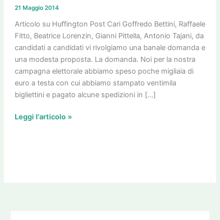
Fitto,
21 Maggio 2014
Lorenzin:
chi
Articolo su Huffington Post Cari Goffredo Bettini, Raffaele
diavolo
Fitto, Beatrice Lorenzin, Gianni Pittella, Antonio Tajani, da
vi
candidati a candidati vi rivolgiamo una banale domanda e
dà
una modesta proposta. La domanda. Noi per la nostra
tutti
campagna elettorale abbiamo speso poche migliaia di
questi
euro a testa con cui abbiamo stampato ventimila
soldi?
bigliettini e pagato alcune spedizioni in […]
Leggi l'articolo »