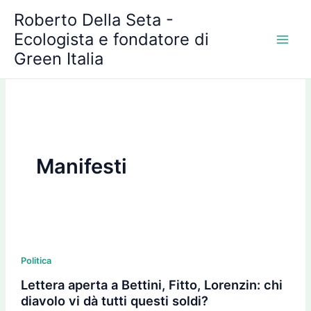
A
Vai
Roberto Della Seta -
r
al
c
Ecologista e fondatore di
contenuto
h
Green Italia
i
v
i
Manifesti
Lettera
aperta
Politica
a
Lettera aperta a Bettini, Fitto, Lorenzin: chi
Bettini,
diavolo vi dà tutti questi soldi?