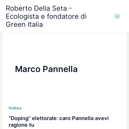
A
Vai
Roberto Della Seta -
r
al
c
Ecologista e fondatore di
contenuto
h
Green Italia
i
v
i
Marco Pannella
“Doping”
elettorale:
Politica
caro
“Doping” elettorale: caro Pannella avevi
Pannella
ragione tu