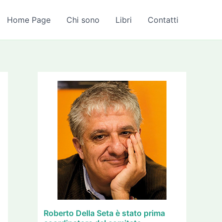
A
r
Home Page
Chi sono
Libri
Contatti
c
h
i
v
i
Roberto Della Seta è stato prima