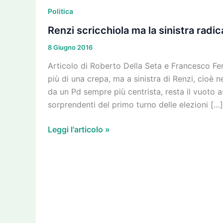
scricchiola
Politica
ma
Renzi scricchiola ma la sinistra radi
la
8 Giugno 2016
sinistra
radicale
Articolo di Roberto Della Seta e Francesco Fer
sprofonda
più di una crepa, ma a sinistra di Renzi, cioè
da un Pd sempre più centrista, resta il vuoto 
sorprendenti del primo turno delle elezioni […]
Leggi l'articolo »