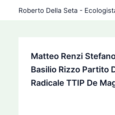
Vai
Roberto Della Seta - Ecologista
al
contenuto
Matteo Renzi Stefano
Basilio Rizzo Partito
Radicale TTIP De Magi
Renzi