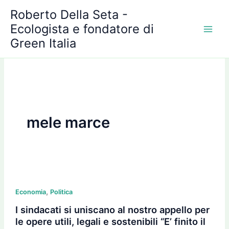
A
Vai
Roberto Della Seta -
r
al
c
Ecologista e fondatore di
contenuto
h
Green Italia
i
v
i
mele marce
I
,
sindacati
Economia
Politica
si
I sindacati si uniscano al nostro appello per
uniscano
le opere utili, legali e sostenibili “E’ finito il