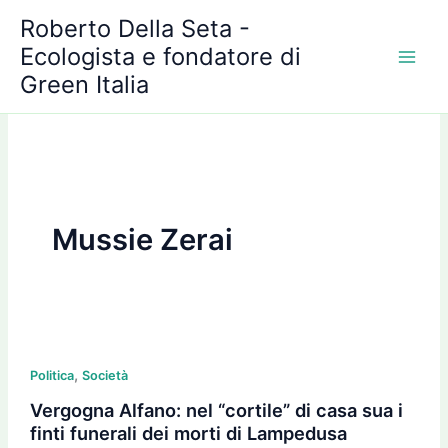
A
Vai
Roberto Della Seta -
r
al
c
Ecologista e fondatore di
contenuto
h
Green Italia
i
v
i
Mussie Zerai
Vergogna
,
Alfano:
Politica
Società
nel
Vergogna Alfano: nel “cortile” di casa sua i
“cortile”
finti funerali dei morti di Lampedusa