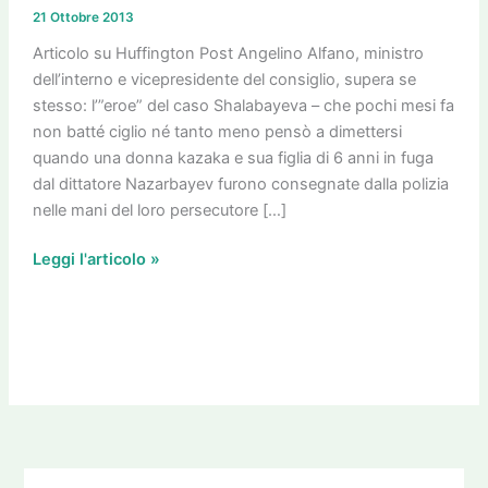
di
21 Ottobre 2013
casa
sua
Articolo su Huffington Post Angelino Alfano, ministro
i
dell’interno e vicepresidente del consiglio, supera se
finti
stesso: l’”eroe” del caso Shalabayeva – che pochi mesi fa
funerali
non batté ciglio né tanto meno pensò a dimettersi
dei
quando una donna kazaka e sua figlia di 6 anni in fuga
morti
dal dittatore Nazarbayev furono consegnate dalla polizia
di
nelle mani del loro persecutore […]
Lampedusa
Leggi l'articolo »