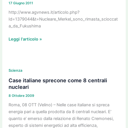
17 Giugno 2011
Fukushima
http://www.agvnews.it/articolo.php?
Id=1379044&t=Nucleare_Merkel_sono_rimasta_scioccat
a_da_Fukushima
Leggi l'articolo »
Case
italiane
Scienza
sprecone
Case italiane sprecone come 8 centrali
come
nucleari
8
8 Ottobre 2009
centrali
nucleari
Roma, 08 OTT (Velino) – Nelle case italiane si spreca
energia pari a quella prodotta da 8 centrali nucleari. E’
quanto e’ emerso dalla relazione di Renato Cremonesi,
esperto di sistemi energetici ad alta efficienza,