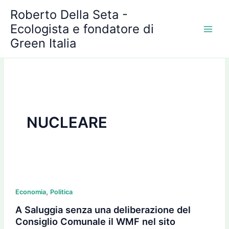
A
Vai
Roberto Della Seta -
r
al
c
Ecologista e fondatore di
contenuto
h
Green Italia
i
v
i
NUCLEARE
A
,
Saluggia
Economia
Politica
senza
A Saluggia senza una deliberazione del
una
Consiglio Comunale il WMF nel sito