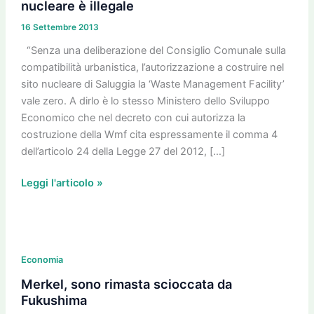
deliberazione
nucleare è illegale
del
16 Settembre 2013
Consiglio
“Senza una deliberazione del Consiglio Comunale sulla
Comunale
compatibilità urbanistica, l’autorizzazione a costruire nel
il
sito nucleare di Saluggia la ‘Waste Management Facility’
WMF
vale zero. A dirlo è lo stesso Ministero dello Sviluppo
nel
Economico che nel decreto con cui autorizza la
sito
costruzione della Wmf cita espressamente il comma 4
nucleare
dell’articolo 24 della Legge 27 del 2012, […]
è
illegale
Leggi l'articolo »
Merkel,
sono
Economia
rimasta
Merkel, sono rimasta scioccata da
scioccata
Fukushima
da