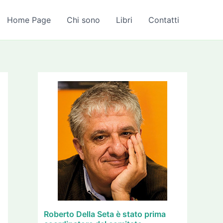
A
r
Home Page
Chi sono
Libri
Contatti
c
h
i
v
i
Roberto Della Seta è stato prima