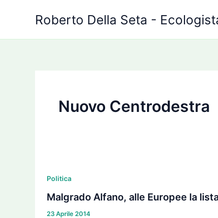
Vai
Roberto Della Seta - Ecologista
al
contenuto
Nuovo Centrodestra
Malgrado
Alfano,
Politica
alle
Malgrado Alfano, alle Europee la lista
Europee
23 Aprile 2014
la