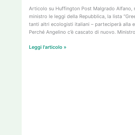
lista
Articolo su Huffington Post Malgrado Alfano, m
“Green
ministro le leggi della Repubblica, la lista “G
Italia
tanti altri ecologisti italiani – parteciperà a
Verdi
Perché Angelino c’è cascato di nuovo. Ministro 
Europei”
ci
Leggi l'articolo »
sarà