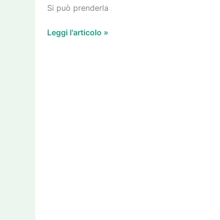
tutte
Si può prenderla
le
porcate
Leggi l'articolo »