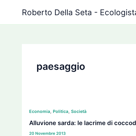
Vai
Roberto Della Seta - Ecologista
al
contenuto
paesaggio
Alluvione
,
,
sarda:
Economia
Politica
Società
le
Alluvione sarda: le lacrime di coccodr
lacrime
20 Novembre 2013
di