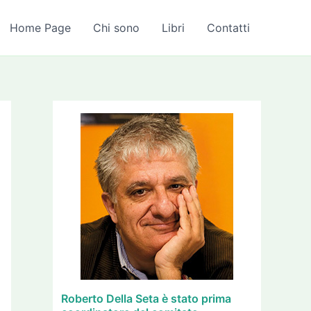
A
r
Home Page
Chi sono
Libri
Contatti
c
h
i
v
i
Roberto Della Seta è stato prima