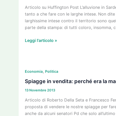
coccodrillo
Articolo su Huffington Post L’alluvione in Sa
e
tanto a che fare con le larghe intese. Non dite
le
larghissime intese contro il territorio sono quel
larghe
parte della stampa: di tutti coloro, insomma, 
intese
Leggi l'articolo »
Spiagge
,
in
Economia
Politica
vendita:
Spiagge in vendita: perché era la ma
perché
13 Novembre 2013
era
la
Articolo di Roberto Della Seta e Francesco Fer
madre
proposta di vendere le nostre spiagge per fare
di
anche da alcuni senatori Pd che solo all’ultimo 