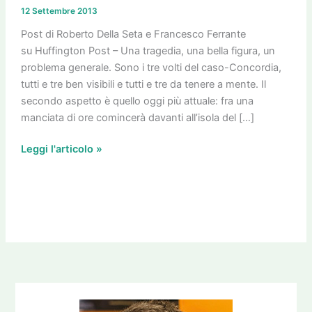
Concordia:
12 Settembre 2013
via
i
Post di Roberto Della Seta e Francesco Ferrante
grattacieli
su Huffington Post – Una tragedia, una bella figura, un
del
problema generale. Sono i tre volti del caso-Concordia,
mare
tutti e tre ben visibili e tutti e tre da tenere a mente. Il
dalla
secondo aspetto è quello oggi più attuale: fra una
laguna
manciata di ore comincerà davanti all’isola del […]
di
Leggi l'articolo »
Venezia