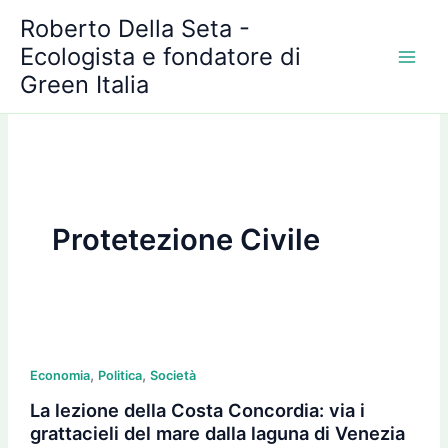
A
Vai
Roberto Della Seta -
r
al
c
Ecologista e fondatore di
contenuto
h
Green Italia
i
v
i
Protetezione Civile
La
,
,
lezione
Economia
Politica
Società
della
La lezione della Costa Concordia: via i
Costa
grattacieli del mare dalla laguna di Venezia