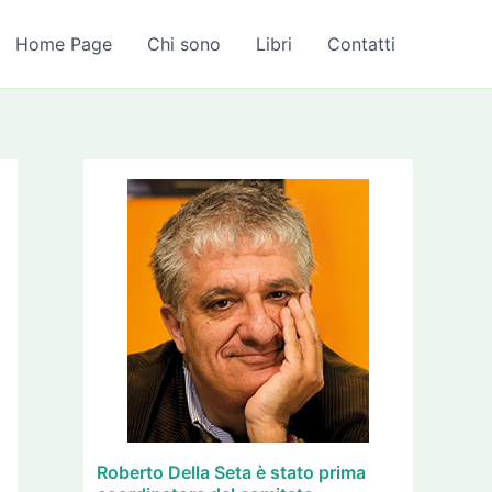
A
r
Home Page
Chi sono
Libri
Contatti
c
h
i
v
i
Roberto Della Seta è stato prima