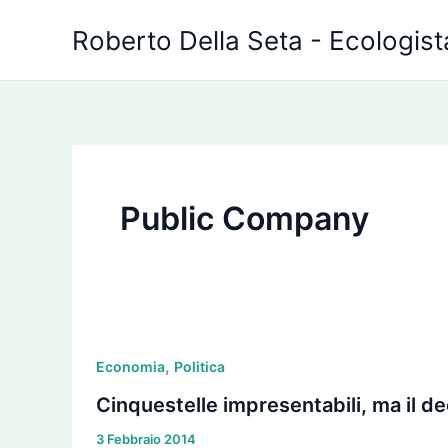
Vai
Roberto Della Seta - Ecologista
al
contenuto
Public Company
Cinquestelle
,
impresentabili,
Economia
Politica
ma
Cinquestelle impresentabili, ma il d
il
3 Febbraio 2014
decreto