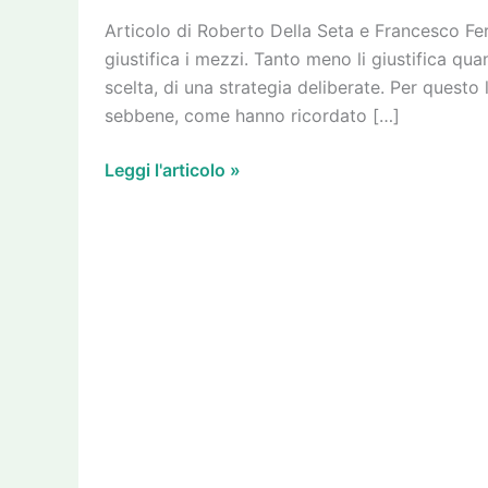
Bankitalia
Articolo di Roberto Della Seta e Francesco Fer
è
giustifica i mezzi. Tanto meno li giustifica qua
una
scelta, di una strategia deliberate. Per questo
mezza
sebbene, come hanno ricordato […]
“porcata”
Leggi l'articolo »