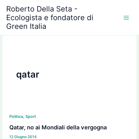
A
Vai
Roberto Della Seta -
r
al
c
Ecologista e fondatore di
contenuto
h
Green Italia
i
v
i
qatar
Qatar,
,
no
Politica
Sport
ai
Qatar, no ai Mondiali della vergogna
Mondiali
12 Giugno 2014