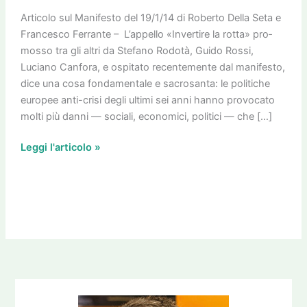
Articolo sul Manifesto del 19/1/14 di Roberto Della Seta e
Francesco Ferrante – L’appello «Inver­tire la rotta» pro­
mosso tra gli altri da Ste­fano Rodotà, Guido Rossi,
Luciano Can­fora, e ospi­tato recen­te­mente dal mani­fe­sto,
dice una cosa fon­da­men­tale e sacro­santa: le poli­ti­che
euro­pee anti-crisi degli ultimi sei anni hanno pro­vo­cato
molti più danni — sociali, eco­no­mici, poli­tici — che […]
Leggi l'articolo »