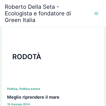
A
Vai
Roberto Della Seta -
r
al
c
Ecologista e fondatore di
contenuto
h
Green Italia
i
v
i
RODOTÀ
Meglio
,
riprendere
Politica
Politica estera
il
Meglio riprendere il mare
mare
19 Gennaio 2014