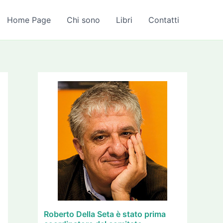
A
r
Home Page
Chi sono
Libri
Contatti
c
h
i
v
i
Roberto Della Seta è stato prima