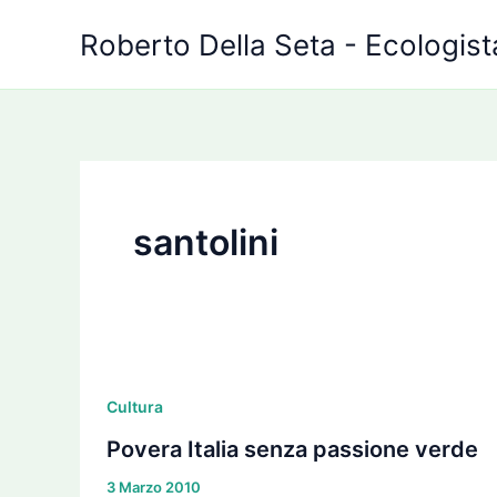
Vai
Roberto Della Seta - Ecologista
al
contenuto
santolini
Povera
Italia
Cultura
senza
Povera Italia senza passione verde
passione
3 Marzo 2010
verde