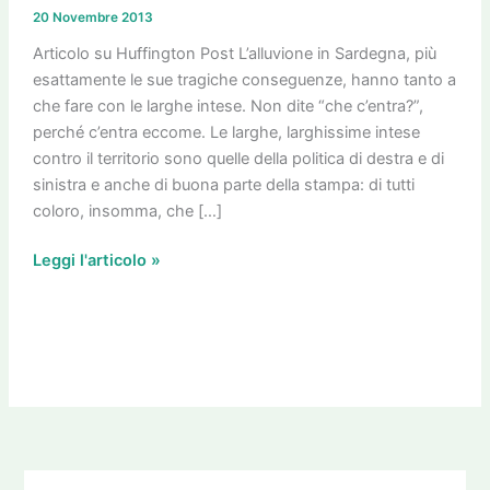
di
20 Novembre 2013
coccodrillo
e
Articolo su Huffington Post L’alluvione in Sardegna, più
le
esattamente le sue tragiche conseguenze, hanno tanto a
larghe
che fare con le larghe intese. Non dite “che c’entra?”,
intese
perché c’entra eccome. Le larghe, larghissime intese
contro il territorio sono quelle della politica di destra e di
sinistra e anche di buona parte della stampa: di tutti
coloro, insomma, che […]
Leggi l'articolo »