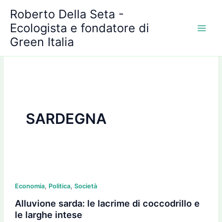
A
Vai
Roberto Della Seta -
r
al
c
Ecologista e fondatore di
contenuto
h
Green Italia
i
v
i
SARDEGNA
Alluvione
,
,
sarda:
Economia
Politica
Società
le
Alluvione sarda: le lacrime di coccodrillo e
lacrime
le larghe intese